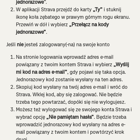
jednorazowe
”.
W aplikacji Strava przejdź do karty 
„Ty” 
i stuknij 
ikonę koła zębatego w prawym górnym rogu ekranu. 
Przewiń w dół i wybierz 
„Przełącz na kody 
jednorazowe”
.
Jeśli 
nie 
jesteś zalogowany(-na) na swoje konto
Na stronie logowania wprowadź adres e-mail 
powiązany z twoim kontem Strava i wybierz 
„Wyślij 
mi kod na adres e-mail”
, gdy pojawi się taka opcja. 
Jednorazowy kod zostanie wysłany na ten adres.
Skopiuj kod wysłany na twój adres e-mail i wróć do 
Strava. Wklej kod, aby się zalogować. Nie będzie 
trzeba tego powtarzać, dopóki się nie wylogujesz.
Możesz też wylogować się ze swojego konta Strava i 
wybrać opcję 
„Nie pamiętam hasła”
. Będzie trzeba 
wprowadzić jednorazowy kod wysłany na adres e-
mail powiązany z twoim kontem i powtórzyć krok 
drugi.