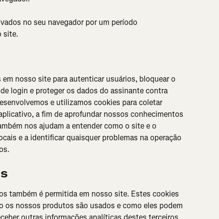
ivados no seu navegador por um período 
 site.
em nosso site para autenticar usuários, bloquear o 
de login e proteger os dados do assinante contra 
senvolvemos e utilizamos cookies para coletar 
 aplicativo, a fim de aprofundar nossos conhecimentos 
também nos ajudam a entender como o site e o 
ocais e a identificar quaisquer problemas na operação 
os.
os
ros também é permitida em nosso site. Estes cookies 
o os nossos produtos são usados ​​e como eles podem 
ber outras informações analíticas destes terceiros.