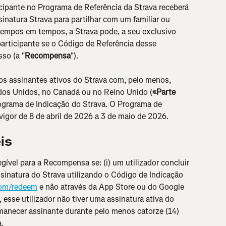
cipante no Programa de Referência da Strava receberá 
natura Strava para partilhar com um familiar ou 
 tempos em tempos, a Strava pode, a seu exclusivo 
 participante se o Código de Referência desse 
so (a "
Recompensa
").
os assinantes ativos do Strava com, pelo menos, 
ados Unidos, no Canadá ou no Reino Unido (
«Parte 
ograma de Indicação do Strava. O Programa de 
gor de 8 de abril de 2026 a 3 de maio de 2026.
is
egível para a Recompensa se: (i) um utilizador concluir 
sinatura do Strava utilizando o Código de Indicação 
com/redeem
 e não através da App Store ou do Google 
, esse utilizador não tiver uma assinatura ativa do 
permanecer assinante durante pelo menos catorze (14) 
a.