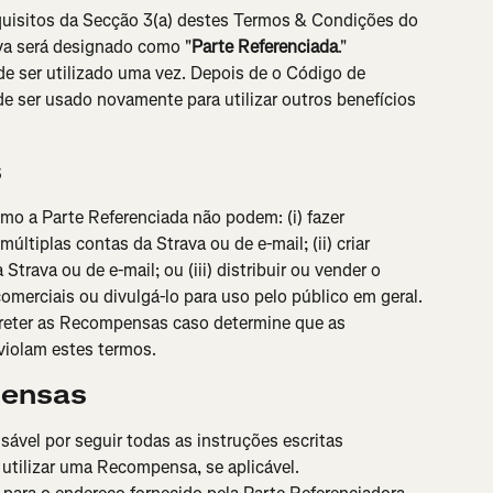
quisitos da Secção 3(a) destes Termos & Condições do 
va será designado como "
Parte Referenciada
."
e ser utilizado uma vez. Depois de o Código de 
de ser usado novamente para utilizar outros benefícios 
s
mo a Parte Referenciada não podem: (i) fazer 
múltiplas contas da Strava ou de e-mail; (ii) criar 
Strava ou de e-mail; ou (iii) distribuir ou vender o 
omerciais ou divulgá-lo para uso pelo público em geral.
e reter as Recompensas caso determine que as 
violam estes termos.
pensas
ável por seguir todas as instruções escritas 
utilizar uma Recompensa, se aplicável.