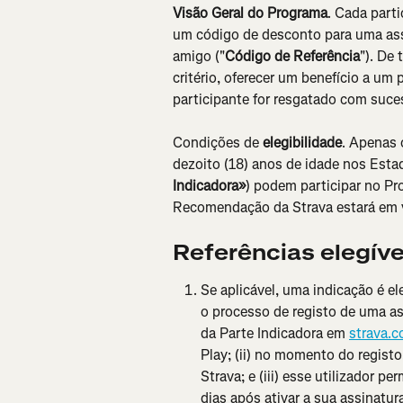
Visão Geral do Programa
.
Cada parti
um código de desconto para uma assi
amigo ("
Código de Referência
"). De
critério, oferecer um benefício a um
participante for resgatado com suces
Condições de 
elegibilidade
. Apenas 
dezoito (18) anos de idade nos Est
Indicadora»
)
podem participar no Pr
Recomendação da Strava estará em vi
Referências elegíve
Se aplicável, uma indicação é el
o processo de registo de uma as
da Parte Indicadora
em 
strava.
Play; (ii) no momento do registo
Strava; e (iii) esse utilizador 
dias após ativar a sua assinatur