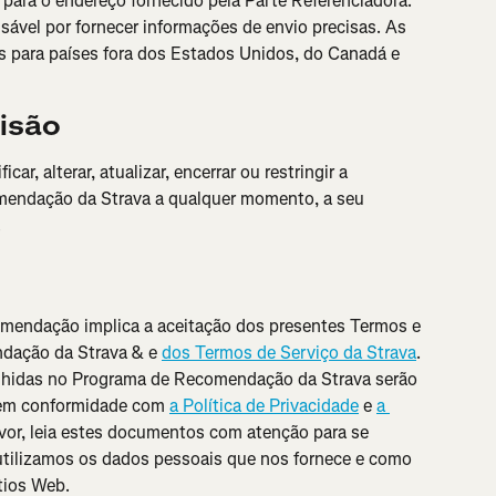
ara o endereço fornecido pela Parte Referenciadora. 
sável por fornecer informações de envio precisas. As 
 para países fora dos Estados Unidos, do Canadá e 
isão
car, alterar, atualizar, encerrar ou restringir a 
mendação da Strava a qualquer momento, a seu 
.
mendação implica a aceitação dos presentes Termos e 
ação da Strava & e 
dos Termos de Serviço da Strava
. 
lhidas no Programa de Recomendação da Strava serão 
 em conformidade com 
a Política de Privacidade
 e 
a 
avor, leia estes documentos com atenção para se 
utilizamos os dados pessoais que nos fornece e como 
tios Web.