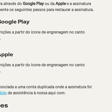
a através do 
Google Play
 ou da 
Apple
 e a assinatura 
mente os seguintes passos para restaurar a assinatura.
Google Play
inições a partir do ícone de engrenagem no canto 
.
Apple
inições a partir do ícone de engrenagem no canto 
.
ssociada a uma conta duplicada onde a assinatura foi 
dido
 de assistência à nossa aqui com:
tes