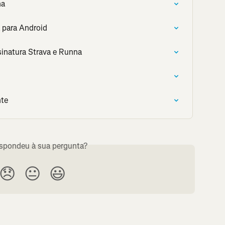
na
 para Android
sinatura Strava e Runna
nte
espondeu à sua pergunta?
😞
😐
😃