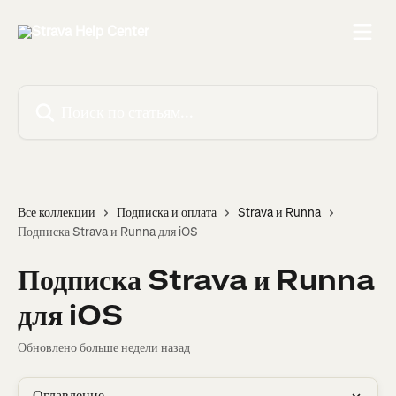
К основному содержимому
Поиск по статьям...
Все коллекции
Подписка и оплата
Strava и Runna
Подписка Strava и Runna для iOS
Подписка Strava и Runna
для iOS
Обновлено больше недели назад
Оглавление