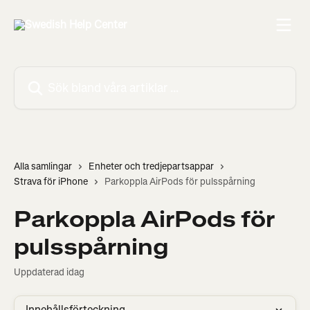
Hoppa till huvudinnehåll
Sök bland våra artiklar …
Alla samlingar
Enheter och tredjepartsappar
Strava för iPhone
Parkoppla AirPods för pulsspårning
Parkoppla AirPods för
pulsspårning
Uppdaterad idag
Innehållsförteckning