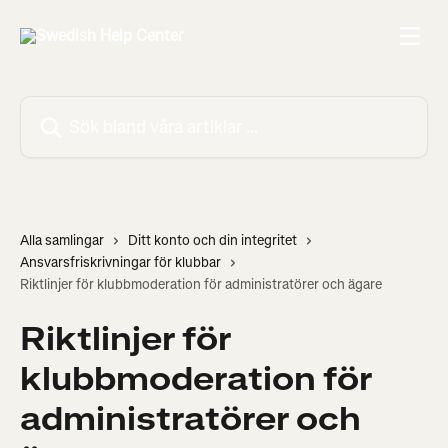
Hoppa till huvudinnehåll
Sök bland våra artiklar …
Alla samlingar
Ditt konto och din integritet
Ansvarsfriskrivningar för klubbar
Riktlinjer för klubbmoderation för administratörer och ägare
Riktlinjer för
klubbmoderation för
administratörer och