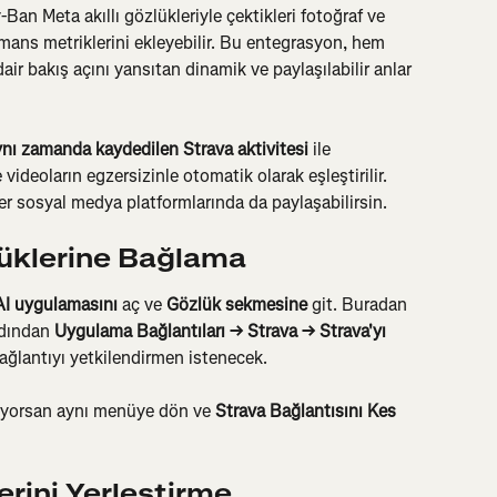
Ban Meta akıllı gözlükleriyle çektikleri fotoğraf ve 
mans metriklerini ekleyebilir. Bu entegrasyon, hem 
ir bakış açını yansıtan dinamik ve paylaşılabilir anlar 
ynı zamanda kaydedilen Strava aktivitesi
 ile 
e videoların egzersizinle otomatik olarak eşleştirilir. 
r sosyal medya platformlarında da paylaşabilirsin.
lüklerine Bağlama
AI uygulamasını
 aç ve 
Gözlük sekmesine
 git. Buradan 
rdından 
Uygulama Bağlantıları → Strava → Strava'yı 
ağlantıyı yetkilendirmen istenecek.
tiyorsan aynı menüye dön ve 
Strava Bağlantısını Kes
rini Yerleştirme