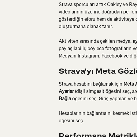
Strava sporcuları artık Oakley ve Ray-
videolarının üzerine doğrudan perfor
gösterdiğin eforu hem de aktiviteye da
oluşturmana olanak tanır.
Aktiviten sırasında çekilen medya, 
a
paylaşılabilir, böylece fotoğrafların v
Medyanı Instagram, Facebook ve diğe
Strava'yı Meta Göz
Strava hesabını bağlamak için 
Meta 
Ayarlar
 (dişli simgesi) öğesini seç, a
Bağla
 öğesini seç. Giriş yapman ve b
Hesaplarının bağlantısını kesmek is
öğesini seç.
Performans Metrikle