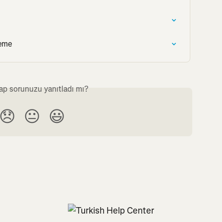
leme
ap sorunuzu yanıtladı mı?
😞
😐
😃