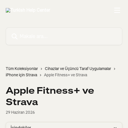
Ana içeriğe geç
Makale ara...
Tüm Koleksiyonlar
Cihazlar ve Üçüncü Taraf Uygulamalar
iPhone için Strava
Apple Fitness+ ve Strava
Apple Fitness+ ve
Strava
29 Haziran 2026
İçindekiler