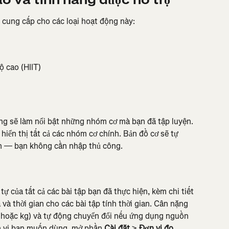
ao và tính năng được hỗ trợ
c cung cấp cho các loại hoạt động này:
ộ cao (HIIT)
ng sẽ làm nổi bật những nhóm cơ mà bạn đã tập luyện. 
iển thị tất cả các nhóm cơ chính. Bản đồ cơ sẽ tự 
bạn — bạn không cần nhập thủ công.
ự của tất cả các bài tập bạn đã thực hiện, kèm chi tiết 
ạ và thời gian cho các bài tập tính thời gian. Cân nặng 
bs hoặc kg) và tự động chuyển đổi nếu ứng dụng nguồn 
n vị bạn muốn dùng, mở phần 
Cài đặt
 > 
Đơn vị đo
. 