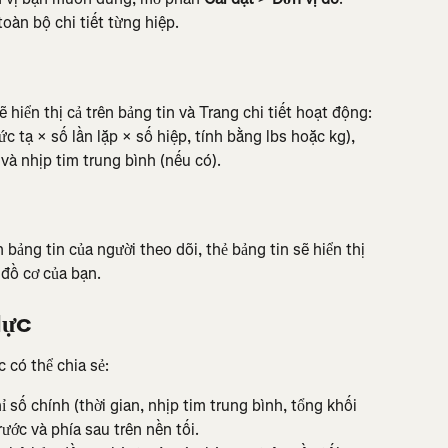
oàn bộ chi tiết từng hiệp.
 hiển thị cả trên bảng tin và Trang chi tiết hoạt động: 
ức tạ × số lần lặp × số hiệp, tính bằng lbs hoặc kg), 
và nhịp tim trung bình (nếu có).
bảng tin của người theo dõi, thẻ bảng tin sẽ hiển thị 
 đồ cơ của bạn.
lực
 có thể chia sẻ:
 số chính (thời gian, nhịp tim trung bình, tổng khối 
rước và phía sau trên nền tối.