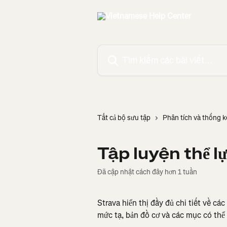
Bỏ qua đến nội dung chính
Tìm kiếm các bài viết...
Tất cả bộ sưu tập
Phân tích và thống 
Tập luyện thể l
Đã cập nhật cách đây hơn 1 tuần
Strava hiển thị đầy đủ chi tiết về các 
mức tạ, bản đồ cơ và các mục có thể