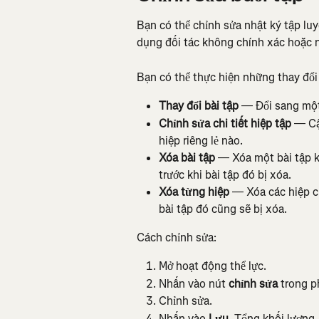
Bạn có thể chỉnh sửa nhật ký tập luy
dụng đối tác không chính xác hoặc n
Bạn có thể thực hiện những thay đổi
Thay đổi bài tập
 — Đổi sang một 
Chỉnh sửa chi tiết hiệp tập
 — Cậ
hiệp riêng lẻ nào.
Xóa bài tập
 — Xóa một bài tập k
trước khi bài tập đó bị xóa.
Xóa từng hiệp
 — Xóa các hiệp c
bài tập đó cũng sẽ bị xóa.
Cách chỉnh sửa:
Mở hoạt động thể lực.
Nhấn vào nút 
chỉnh sửa
 trong p
Chỉnh sửa.
Nhấn vào 
Lưu
. Tổng khối lượng,