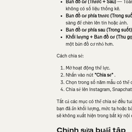
Bản đồ cơ (Trước + Sau)
 — Toàn
không có số liệu thống kê.
Bản đồ cơ phía trước (Trong suố
sàng để chèn lên tin hoặc ảnh.
Bản đồ cơ phía sau (Trong suốt)
Khối lượng + Bản đồ cơ (Thu gọ
một bản đồ cơ nhỏ hơn.
Cách chia sẻ:
Mở hoạt động thể lực.
Nhấn vào nút 
"Chia sẻ"
 .
Chọn trong số năm mẫu có thể ch
Chia sẻ lên Instagram, Snapchat
Tất cả các mục có thể chia sẻ đều tu
bạn đã ẩn khối lượng, mức tạ hoặc bả
sẽ không xuất hiện trong bất kỳ nội 
Chỉnh sửa buổi tập