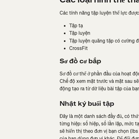
Các loại hình thể th
Các tính năng tập luyện thể lực đượ
Tập tạ
Tập luyện
Tập luyện quãng tập có cường đ
CrossFit
Sơ đồ cơ bắp
Sơ đồ cơ thể ở phần đầu của hoạt độ
Chế độ xem mặt trước và mặt sau sẽ h
động tạo ra từ dữ liệu bài tập của 
Nhật ký buổi tập
Đây là một danh sách đầy đủ, có thứ t
từng hiệp: số hiệp, số lần lặp, mức t
sẽ hiển thị theo đơn vị bạn chọn (l
của bạn dùng đơn vị khác. Để đổi đơ