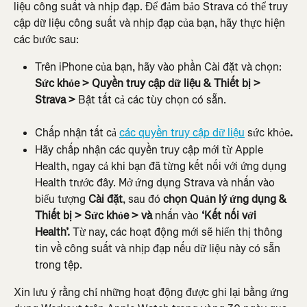
liệu công suất và nhịp đạp. Để đảm bảo Strava có thể truy 
cập dữ liệu công suất và nhịp đạp của bạn, hãy thực hiện 
các bước sau:
Trên iPhone của bạn, hãy vào phần Cài đặt và chọn:
Sức khỏe > Quyền truy cập dữ liệu & Thiết bị > 
Strava >
 Bật tất cả các tùy chọn có sẵn.
Chấp nhận tất cả 
các quyền truy cập dữ liệu
 sức khỏe
.
Hãy chấp nhận các quyền truy cập mới từ Apple 
Health, ngay cả khi bạn đã từng kết nối với ứng dụng 
Health trước đây. Mở ứng dụng Strava và nhấn vào 
biểu tượng 
Cài đặt
, sau đó 
chọn Quản lý ứng dụng & 
Thiết bị > Sức khỏe > và 
nhấn vào 
‘Kết nối với 
Health’.
 Từ nay, các hoạt động mới sẽ hiển thị thông 
tin về công suất và nhịp đạp nếu dữ liệu này có sẵn 
trong tệp.
Xin lưu ý rằng chỉ những hoạt động được ghi lại bằng ứng 