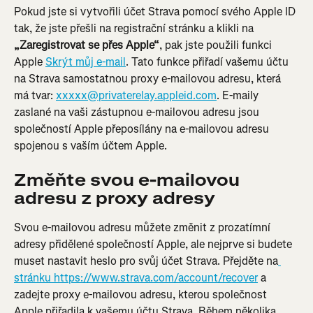
Pokud jste si vytvořili účet Strava pomocí svého Apple ID 
tak, že jste přešli na registrační stránku a klikli na 
„Zaregistrovat se přes Apple“
, pak jste použili funkci 
Apple 
Skrýt můj e-mail
. Tato funkce přiřadí vašemu účtu 
na Strava samostatnou proxy e-mailovou adresu, která 
má tvar: 
xxxxx@privaterelay.appleid.com
. E-maily 
zaslané na vaši zástupnou e-mailovou adresu jsou 
společností Apple přeposílány na e-mailovou adresu 
spojenou s vaším účtem Apple.
Změňte svou e-mailovou 
adresu z proxy adresy
Svou e-mailovou adresu můžete změnit z prozatímní 
adresy přidělené společností Apple, ale nejprve si budete 
muset nastavit heslo pro svůj účet Strava. Přejděte na
stránku https://www.strava.com/account/recover
 a 
zadejte proxy e-mailovou adresu, kterou společnost 
Apple přiřadila k vašemu účtu Strava. Během několika 