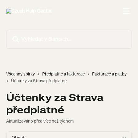
Přeskočit na hlavní obsah
Vyhledat v článcích…
Všechny sbírky
Předplatné a fakturace
Fakturace a platby
Účtenky za Strava předplatné
Účtenky za Strava
předplatné
Aktualizováno před více než týdnem
Obsah