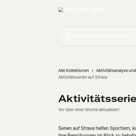
Zum Hauptinhalt springen
Nach Artikeln suchen …
Alle Kollektionen
Aktivitätsanalyse und
Aktivitätsserien auf Strava
Aktivitätsseri
Vor über einer Woche aktualisiert
Serien auf Strava helfen Sportlern, 
ihre Bemühungen im Blick zu behalte