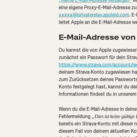
„Meine E-Mail-Adresse verbergen“
 v
eine eigene Proxy-E-Mail-Adresse zug
xxxxx@privaterelay.appleid.com
. E
leitet Apple an die E-Mail-Adresse w
E-Mail-Adresse von
Du kannst die von Apple zugewiesen
zunächst ein Passwort für dein Stra
https://www.strava.com/account/re
deinem Strava-Konto zugewiesen hat.
zum Zurücksetzen deines Passworts e
Konto festgelegt hast, kannst du dei
Informationen findest du in unserem 
Wenn du die E-Mail-Adresse in dein
Fehlermeldung 
„Dies ist keine gültig
bereits ein Strava-Konto mit dieser 
diesem Fall von deinem aktuellen Ko