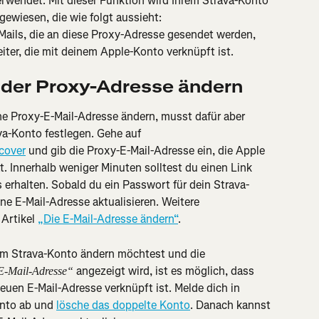
erwendet. Mit dieser Funktion wird Ihrem Strava-Konto 
ewiesen, die wie folgt aussieht: 
-Mails, die an diese Proxy-Adresse gesendet werden, 
eiter, die mit deinem Apple-Konto verknüpft ist.
 der Proxy-Adresse ändern
e Proxy-E-Mail-Adresse ändern, musst dafür aber 
va-Konto festlegen. Gehe auf 
cover
 und gib die Proxy-E-Mail-Adresse ein, die Apple 
 Innerhalb weniger Minuten solltest du einen Link 
rhalten. Sobald du ein Passwort für dein Strava-
ne E-Mail-Adresse aktualisieren. Weitere 
Artikel 
„Die E-Mail-Adresse ändern“
.
em Strava-Konto ändern möchtest und die 
 angezeigt wird, ist es möglich, dass 
e E-Mail-Adresse“
neuen E-Mail-Adresse verknüpft ist. Melde dich in 
nto ab und 
lösche das doppelte Konto
. Danach kannst 