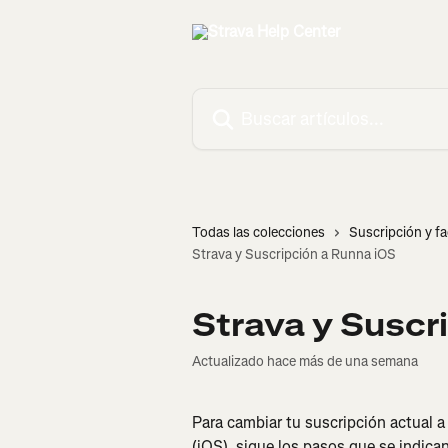
Ir al contenido principal
Buscar artículos...
Todas las colecciones
Suscripción y f
Strava y Suscripción a Runna iOS
Strava y Suscr
Actualizado hace más de una semana
Para cambiar tu suscripción actual a
(iOS), sigue los pasos que se indica