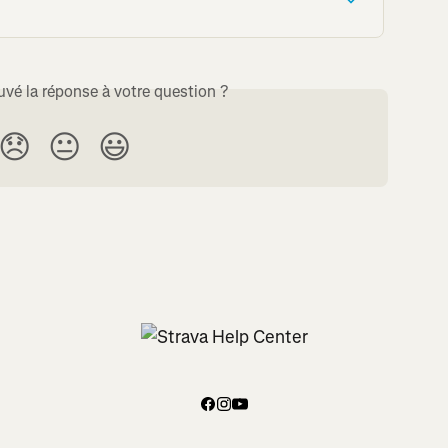
uvé la réponse à votre question ?
😞
😐
😃