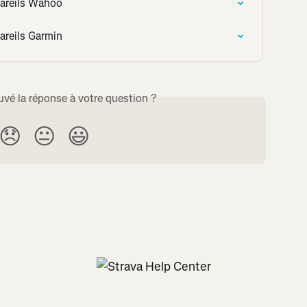
ppareils Wahoo
pareils Garmin
uvé la réponse à votre question ?
😞
😐
😃