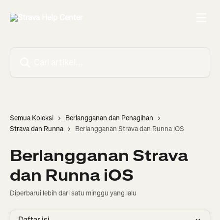
Lewati ke konten utama
Cari artikel...
Semua Koleksi
Berlangganan dan Penagihan
Strava dan Runna
Berlangganan Strava dan Runna iOS
Berlangganan Strava
dan Runna iOS
Diperbarui lebih dari satu minggu yang lalu
Daftar isi