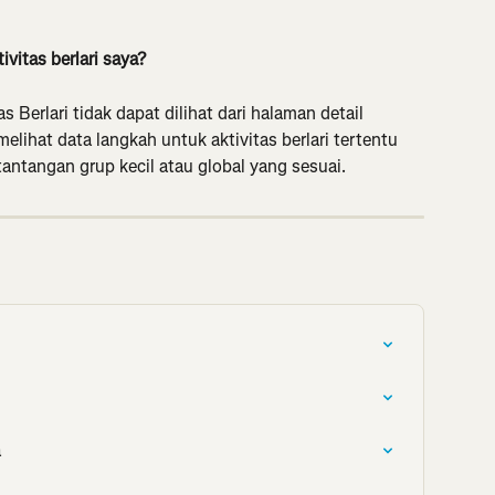
vitas berlari saya?
s Berlari tidak dapat dilihat dari halaman detail 
elihat data langkah untuk aktivitas berlari tertentu 
ntangan grup kecil atau global yang sesuai.
a