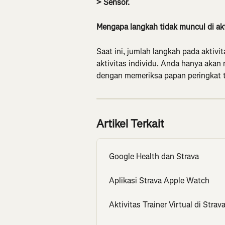
> Sensor.
Mengapa langkah tidak muncul di akti
Saat ini, jumlah langkah pada aktivita
aktivitas individu. Anda hanya akan m
dengan memeriksa papan peringkat ta
Artikel Terkait
Google Health dan Strava
Aplikasi Strava Apple Watch
Aktivitas Trainer Virtual di Strav