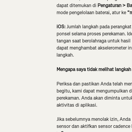
dapat ditemukan di 
Pengaturan > Ba
mode pengelolaan baterai, atur ke 
“m
​iOS:
 Jumlah langkah pada perangkat 
ponsel selama proses perekaman. Ide
tangan saat berolahraga untuk hasil 
dapat menghambat akselerometer in
langkah.
Mengapa saya tidak melihat langkah p
Periksa dan pastikan Anda telah membe
begitu, kami dapat mengumpulkan da
perekaman. Anda akan diminta untuk
aktivitas di aplikasi.
Jika sebelumnya menolak izin, Anda 
sensor dan aktifkan sensor cadence ber