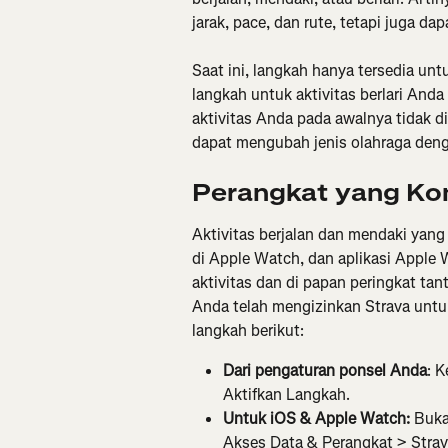
jarak, pace, dan rute, tetapi juga da
Saat ini, langkah hanya tersedia untuk
langkah untuk aktivitas berlari Anda
aktivitas Anda pada awalnya tidak di
dapat mengubah jenis olahraga deng
Perangkat yang Ko
Aktivitas berjalan dan mendaki yang 
di Apple Watch, dan aplikasi Apple
aktivitas dan di papan peringkat ta
Anda telah mengizinkan Strava unt
langkah berikut:
Dari pengaturan ponsel Anda
: 
Aktifkan Langkah.
Untuk iOS & Apple Watch: 
Buka
Akses Data & Perangkat > Strava