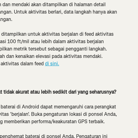
n dan mendaki akan ditampilkan di halaman detail 
angan. Untuk aktivitas berlari, data langkah hanya akan 
angan.
itampilkan untuk aktivitas berjalan di feed aktivitas 
asi 100 ft/mil atau lebih dalam aktivitas berjalan 
ilkan metrik tersebut sebagai pengganti langkah. 
h dan kenaikan elevasi pada aktivitas mendaki. 
k aktivitas dalam feed 
di sini.
 tidak akurat atau lebih sedikit dari yang seharusnya?
baterai di Android dapat memengaruhi cara perangkat 
tas 'berjalan'. Buka pengaturan lokasi di ponsel Anda, 
ang memberikan performa/keakuratan GPS terbaik.
 penghemat baterai di ponsel Anda. Pengaturan ini 