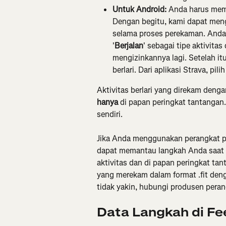
Untuk Android: 
Anda harus member
Dengan begitu, kami dapat meng
selama proses perekaman. Anda 
'
Berjalan
' sebagai tipe aktivitas
mengizinkannya lagi. Setelah it
berlari. Dari aplikasi Strava, p
Aktivitas berlari yang direkam denga
hanya
 di papan peringkat tantangan.
sendiri.
Jika Anda menggunakan perangkat pi
dapat memantau langkah Anda saat b
aktivitas dan di papan peringkat ta
yang merekam dalam format .fit dengan
tidak yakin, hubungi produsen per
Data Langkah di Fe