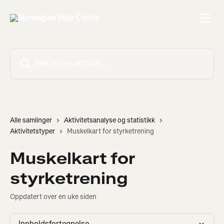
Gå til hovedinnhold
Søk etter artikler ...
Alle samlinger
Aktivitetsanalyse og statistikk
Aktivitetstyper
Muskelkart for styrketrening
Muskelkart for
styrketrening
Oppdatert over en uke siden
Innholdsfortegnelse