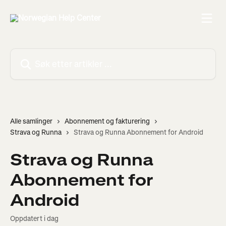
Gå til hovedinnhold
Søk etter artikler ...
Alle samlinger
Abonnement og fakturering
Strava og Runna
Strava og Runna Abonnement for Android
Strava og Runna
Abonnement for
Android
Oppdatert i dag