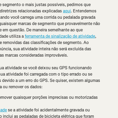
e segmento o mais justas possíveis, pedimos que 
diretrizes relacionadas explicadas 
aqui
. Entendemos 
uando você carrega uma corrida ou pedalada gravada 
 quaisquer marcas de segmento que provavelmente não 
ade em questão. De maneira semelhante ao que 
de utiliza a 
ferramenta de sinalização de atividade
, 
 removidas das classificações de segmento. Ao 
úncia, sua atividade inteira não será excluída das 
 as marcas consideradas improváveis.
ua atividade se você deixou seu GPS funcionando 
a atividade foi carregada com o tipo errado ou se 
 devido a um erro do GPS. Se quiser, existem algumas 
ma ou remover os dados:
remover quaisquer porções imprecisas ou motorizadas 
dade
 se a atividade foi acidentalmente gravada ou 
 inclui as pedaladas de bicicleta elétrica que foram 