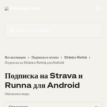
К основному содержимому
Поиск по статьям...
Все коллекции
Подписка и оплата
Strava и Runna
Подписка на Strava и Runna для Android
Подписка на Strava и
Runna для Android
Обновлено вчера
Оглавление