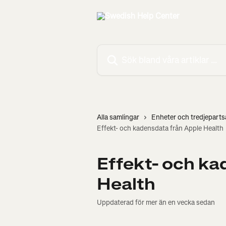
Hoppa till huvudinnehåll
Sök bland våra artiklar …
Alla samlingar
Enheter och tredjepart
Effekt- och kadensdata från Apple Health
Effekt- och ka
Health
Uppdaterad för mer än en vecka sedan