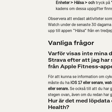
Enheter > Hälsa > och 
tryck på 
kadens om dessa uppgifter finns 
Observera att endast aktiviteter so
Watch under de senaste 30 dagarna ka
upp till appen ”Hälsa” från en tredje
Vanliga frågor
Varför visas inte mina 
Strava efter att jag har
från Apple Fitness-app
För att kunna se information om cyke
måste du ha
 iOS 17 eller senare
, 
wat
eller senare.
 Se också till att du ha
stegen ovan, även om du redan har gj
Hur är det med löpdata
Health?