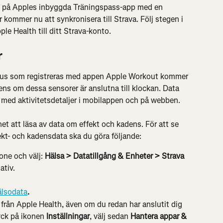
in på Apples inbyggda Träningspass-app med en 
kommer nu att synkronisera till Strava. Följ stegen i 
ple Health till ditt Strava-konto.
r
hus som registreras med appen Apple Workout kommer 
ens om dessa sensorer är anslutna till klockan. Data 
 med aktivitetsdetaljer i mobilappen och på webben.
het att läsa av data om effekt och kadens. För att se 
fekt- och kadensdata ska du göra följande:
one och välj:
 Hälsa > Datatillgång & Enheter > Strava 
ativ.
älsodata
.
rån Apple Health, även om du redan har anslutit dig 
yck på ikonen 
Inställningar
, välj sedan 
Hantera appar & 