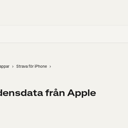
sappar
Strava för iPhone
densdata från Apple