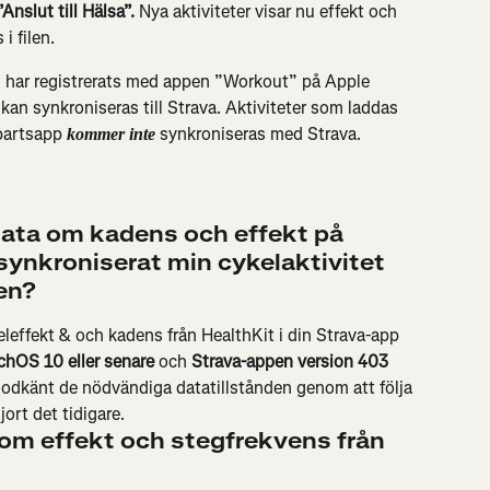
”Anslut till Hälsa”.
 Nya aktiviteter visar nu effekt och 
i filen.
m har registrerats med appen ”Workout” på Apple 
n synkroniseras till Strava. Aktiviteter som laddas 
partsapp 
 synkroniseras med Strava.
kommer inte
data om kadens och effekt på 
 synkroniserat min cykelaktivitet 
en?
leffekt & och kadens från HealthKit i din Strava-app 
chOS 10 eller senare
 och 
Strava-appen version 403 
r godkänt de nödvändiga datatillstånden genom att följa 
ort det tidigare.
 om effekt och stegfrekvens från 