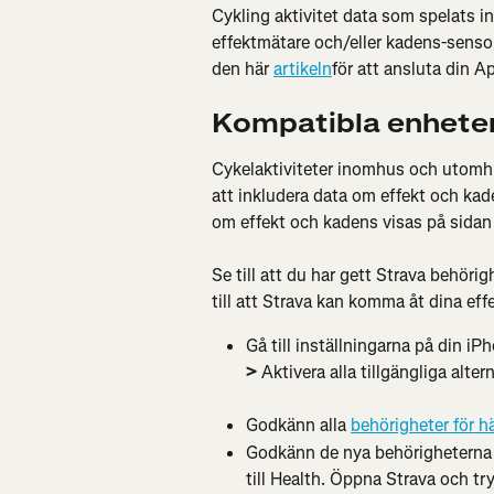
Cykling aktivitet data som spelats 
effektmätare och/eller kadens-sensor 
den här 
artikeln
för att ansluta din Ap
Kompatibla enhete
Cykelaktiviteter inomhus och utom
att inkludera data om effekt och kad
om effekt och kadens visas på sidan
Se till att du har gett Strava behörig
till att Strava kan komma åt dina ef
Gå till inställningarna på din iPh
>
 Aktivera alla tillgängliga altern
Godkänn alla 
behörigheter för h
Godkänn de nya behörigheterna f
till Health. Öppna Strava och tr