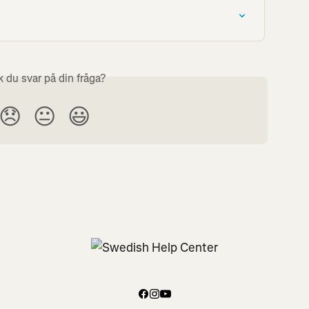
k du svar på din fråga?
😞
😐
😃