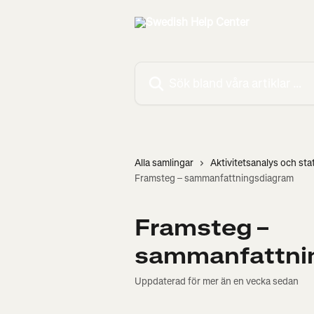
Hoppa till huvudinnehåll
Sök bland våra artiklar …
Alla samlingar
Aktivitetsanalys och stat
Framsteg – sammanfattningsdiagram
Framsteg –
sammanfattni
Uppdaterad för mer än en vecka sedan