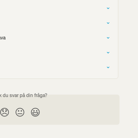
ava
k du svar på din fråga?
😞
😐
😃