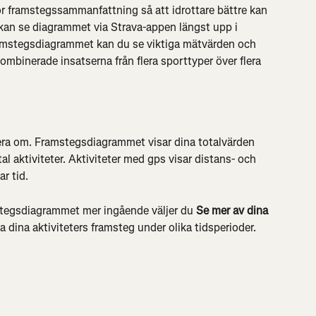
ör framstegssammanfattning så att idrottare bättre kan 
u kan se diagrammet via Strava-appen längst upp i 
ramstegsdiagrammet kan du se viktiga mätvärden och 
 kombinerade insatserna från flera sporttyper över flera 
tera om. Framstegsdiagrammet visar dina totalvärden 
ntal aktiviteter. Aktiviteter med gps visar distans- och 
r tid.
mstegsdiagrammet mer ingående väljer du 
Se mer av dina 
sa dina aktiviteters framsteg under olika tidsperioder.