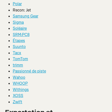
Polar
Recon: Jet
Samsung Gear
Sigma
Soléaire
SRM:PC8
Étapes
Suunto
Tacx
TomTom
trimm
Passionné de piste
Wahoo
WHOOP
Withings
XOSS
Zwift