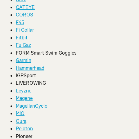
CATEYE
COROS
F45
Fi Collar
Fitbit
FulGaz
FORM Smart Swim Goggles
Garmin
Hammerhead
IGPSport
LIVEROWING
Leyzne
Magene
MagellanCyclo
MIO
Oura
Peloton
Pioneer