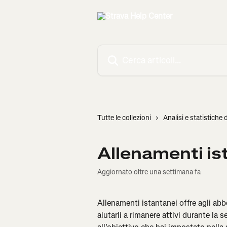
Vai al contenuto principale
Cerca articoli…
Tutte le collezioni
Analisi e statistiche d
Allenamenti is
Aggiornato oltre una settimana fa
Allenamenti istantanei offre agli abbo
aiutarli a rimanere attivi durante la 