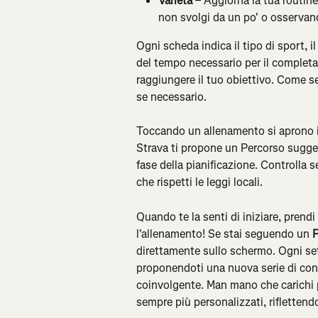
Varietà
 – Aggiorna la tua routin
non svolgi da un po' o osservan
Ogni scheda indica il tipo di sport, il
del tempo necessario per il completam
raggiungere il tuo obiettivo. Come se
se necessario.
Toccando un allenamento si aprono i d
Strava ti propone un Percorso suggerit
fase della pianificazione. Controlla s
che rispetti le leggi locali.
Quando te la senti di iniziare, prendi
l'allenamento! Se stai seguendo un 
P
direttamente sullo schermo. Ogni set
proponendoti una nuova serie di cons
coinvolgente. Man mano che carichi pi
sempre più personalizzati, riflettendo