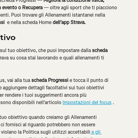
a scheda Progressi — 
Migliora la condizione fisica, 
n evento o Recupera
 — oltre agli sport che ti piacciono 
centi. Puoi trovare gli Allenamenti istantanei nella 
si 
 e nella scheda Home
 dell'app Strava.
tivo
sul tuo obiettivo, che puoi impostare dalla 
scheda 
Strava su cosa stai lavorando e quali allenamenti ti 
s, vai alla tua 
scheda Progressi
 e tocca il punto di 
aggiungere dettagli facoltativi sui tuoi obiettivi 
per rendere i tuoi suggerimenti ancora più 
sono disponibili nell'articolo 
Impostazioni del focus
 .
tuo obiettivo quando creiamo gli Allenamenti 
 ci fornisci al riguardo potrebbero non essere 
violano la Politica sugli utilizzi accettabili
 e gli 