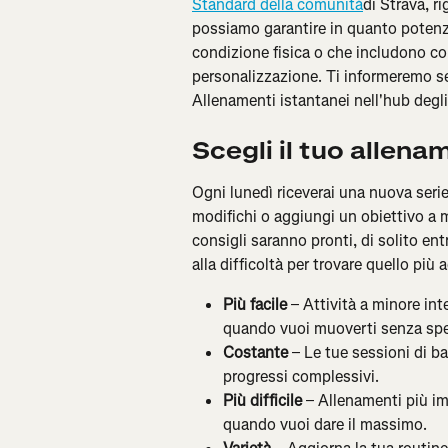
Standard della comunità
di Strava, r
possiamo garantire in quanto potenzi
condizione fisica o che includono con
personalizzazione. Ti informeremo se i
Allenamenti istantanei nell'hub degli
Scegli il tuo allen
Ogni lunedì riceverai una nuova serie
modifichi o aggiungi un obiettivo a m
consigli saranno pronti, di solito ent
alla difficoltà per trovare quello più 
Più facile
 – Attività a minore int
quando vuoi muoverti senza spe
Costante
 – Le tue sessioni di b
progressi complessivi.
Più difficile
 – Allenamenti più im
quando vuoi dare il massimo.