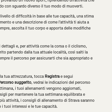
e provando un nuovo sport, riprendendo un'attività che 
do con sguardo diverso il tuo modo di muoverti.
 livello di difficoltà in base alle tue capacità, una stima 
ento e una descrizione di come l'attività ti aiuta a 
mpre, ascolta il tuo corpo e apporta delle modifiche 
ettagli e, per attività come la corsa o il ciclismo, 
o partendo dalla tua attuale località, così salti la 
empre il percorso per assicurarti che sia appropriato e 
 la tua attrezzatura, tocca 
Registra
 e segui 
ercorso suggerito
, vedrai le indicazioni del percorso 
timana, i tuoi allenamenti vengono aggiornati, 
igli per mantenere la tua settimana equilibrata e 
ù attività, i consigli di allenamento di Strava saranno 
 i tuoi interessi e le tue capacità.