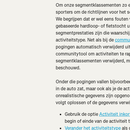
Om onze segmentklassementen zo eerl
sporters om de richtlijnen voor het
We begrijpen dat er wel eens fouten
gebaseerde hardloop- of fietstocht up
segmentprestaties zijn die waarschijn
activiteitstype. Net als bij de 
communi
pogingen automatisch verwijderd uit
communitytool om activiteiten te rapp
segmentklassementen verwijderd, maa
beschouwd.
Onder die pogingen vallen bijvoorbee
in de auto zat, maar ook als je de act
onrealistische gegevens zijn opgeno
volgt oplossen of de gegevens verwi
Gebruik de optie 
Activiteit inko
begin of einde van de activiteit 
Verander het activiteitstype
 als