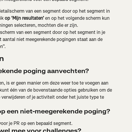
detailscherm van een segment door op het segment in 
ik 
op ‘Mijn resultaten’
 en op het volgende scherm kun 
ningen selecteren, mochten die er zijn.
lscherm van een segment door op het segment in je 
Het aantal niet meegerekende pogingen staat aan de 
n”.
n
rekende poging aanvechten?
ten, is er geen manier om deze weer toe te voegen aan 
 kunt één van de bovenstaande opties gebruiken om de 
 verwijderen of je activiteit onder het juiste type te 
 op een niet-meegerekende poging?
voor je PR op een bepaald segment.
g wel mee voor challenges?