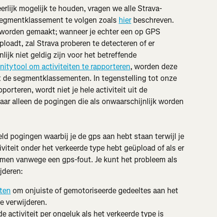
ijk mogelijk te houden, vragen we alle Strava-
 segmentklassement te volgen zoals 
hier
 beschreven. 
 worden gemaakt; wanneer je echter een op GPS 
loadt, zal Strava proberen te detecteren of er 
lijk niet geldig zijn voor het betreffende 
tytool om activiteiten te rapporteren
, worden deze 
 de segmentklassementen. In tegenstelling tot onze 
orteren, wordt niet je hele activiteit uit de 
r alleen de pogingen die als onwaarschijnlijk worden 
ld pogingen waarbij je de gps aan hebt staan terwijl je 
iviteit onder het verkeerde type hebt geüpload of als er 
men vanwege een gps-fout. Je kunt het probleem als 
jderen:
rten
 om onjuiste of gemotoriseerde gedeeltes aan het 
te verwijderen.
 de activiteit per ongeluk als het verkeerde type is 