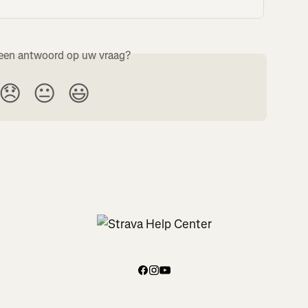
een antwoord op uw vraag?
😞
😐
😃