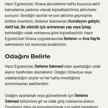
Hazır Egzersizler, Strava abonelerine hafta boyunca aktif 
kalmalarına yardımcı olacak kişiselleştirilmiş aktiviteler 
sunuyor. Sevdiğin sporlar ve son aktivite geçmişinle 
birlikte önerilerin, İlerleme Sekmende (
Kondisyon geliştir, 
Aktif kal, Bir etkinlik için antrenman yap veya İyileş
) 
belirlediğin odak noktasına göre kişiselleştirilir. Hazır 
Egzersizleri Strava uygulamasında 
İlerleme
 ve 
Ana Sayfa
sekmesinin üst kısmında bulabilirsin.
Odağını Belirle
Hazır Egzersizler, 
İlerleme Sekmesi
'nden ayarladığın odak 
alanın tarafından desteklenir. Odağın Strava'ya neye 
odaklandığını söyler ve her hafta önerdiğimiz 
antrenmanları şekillendirir.
Odağını ayarlamak veya güncellemek için 
İlerleme 
Sekmesi
 bölümüne git ve odak giriş noktasına dokun. 
Önerilerini daha da kişiselleştirmek için belirli hedeflerin 