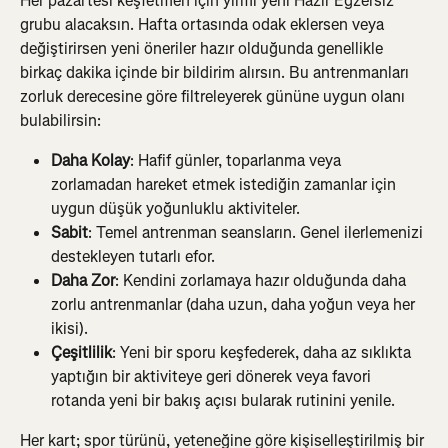
Her pazartesi keşfetmen için yirmi yeni Hazır Egzersiz 
grubu alacaksın. Hafta ortasında odak eklersen veya 
değiştirirsen yeni öneriler hazır olduğunda genellikle 
birkaç dakika içinde bir bildirim alırsın. Bu antrenmanları 
zorluk derecesine göre filtreleyerek gününe uygun olanı 
bulabilirsin:
Daha Kolay
: Hafif günler, toparlanma veya 
zorlamadan hareket etmek istediğin zamanlar için 
uygun düşük yoğunluklu aktiviteler.
Sabit
: Temel antrenman seansların. Genel ilerlemenizi 
destekleyen tutarlı efor.
Daha Zor
: Kendini zorlamaya hazır olduğunda daha 
zorlu antrenmanlar (daha uzun, daha yoğun veya her 
ikisi).
Çeşitlilik
: Yeni bir sporu keşfederek, daha az sıklıkta 
yaptığın bir aktiviteye geri dönerek veya favori 
rotanda yeni bir bakış açısı bularak rutinini yenile.
Her kart; spor türünü, yeteneğine göre kişiselleştirilmiş bir 