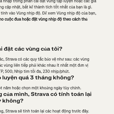
 nhập trong phần cài đặt vùng tập luyện hoặc các giá 
g cập nhật, bất kể thành tích tốt nhất của bạn là gì. 
tính vào Vùng nhịp độ. Để xem Vùng nhịp độ của bạn, 
ho cuộc đua hoặc đặt vùng nhịp độ theo cách thủ 
hi đặt các vùng của tôi?
xác, Strava có các quy tắc bảo vệ như sau: các vùng 
 vùng liên tiếp phải khác nhau ít nhất một đơn vị 
TP, 500; Nhịp tim tối đa, 230 nhịp/phút.
p luyện quá 3 tháng không?
một năm hoặc chọn một khoảng ngày tùy chỉnh.
g của mình, Strava có tính toán lại 
y không?
ng, Strava sẽ tính toán lại các hoạt động trước đây. 