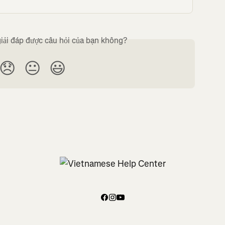
iải đáp được câu hỏi của bạn không?
😞
😐
😃