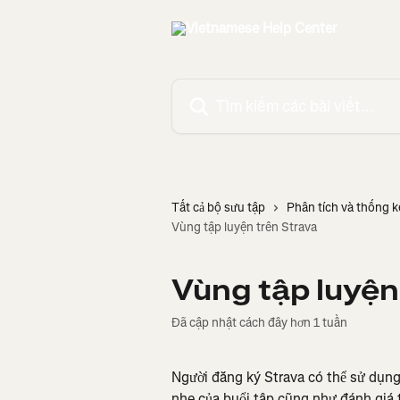
Bỏ qua đến nội dung chính
Tìm kiếm các bài viết...
Tất cả bộ sưu tập
Phân tích và thống 
Vùng tập luyện trên Strava
Vùng tập luyện
Đã cập nhật cách đây hơn 1 tuần
Người đăng ký Strava có thể sử dụn
nhẹ của buổi tập cũng như đánh giá t