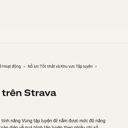
kê Hoạt động
Nỗ lực Tốt nhất và Khu vực Tập luyện
 trên Strava
g tính năng Vùng tập luyện để nắm được mức độ nặng 
oàn diện về quá trình tập luyện theo nhiều chỉ số 