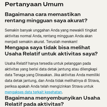
Pertanyaan Umum
Bagaimana cara memastikan 
rentang mingguan saya akurat?
Semakin banyak unggahan Anda yang mewakili tingkat 
aktivitas normal Anda, rentang mingguan Anda akan 
menjadi semakin akurat. Teruslah merekam!
Mengapa saya tidak bisa melihat 
Usaha Relatif untuk aktivitas saya?
Usaha Relatif hanya tersedia untuk pelanggan pada 
aktivitas yang berisi data detak jantung atau dilengkapi 
data Tenaga yang Dirasakan. Jika aktivitas Anda memiliki 
data detak jantung, dan Anda tidak melihatnya di Strava, 
periksa apakah Anda telah mengizinkan Strava untuk 
mengakses data terkait kesehatan
.
Bagaimana menyembunyikan Usaha 
Relatif pada aktivitas?