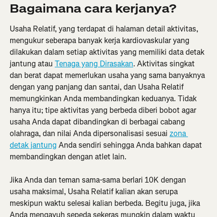
Bagaimana cara kerjanya?
Usaha Relatif, yang terdapat di halaman detail aktivitas, 
mengukur seberapa banyak kerja kardiovaskular yang 
dilakukan dalam setiap aktivitas yang memiliki data detak 
jantung atau 
Tenaga yang Dirasakan
. Aktivitas singkat 
dan berat dapat memerlukan usaha yang sama banyaknya 
dengan yang panjang dan santai, dan Usaha Relatif 
memungkinkan Anda membandingkan keduanya. Tidak 
hanya itu; tipe aktivitas yang berbeda diberi bobot agar 
usaha Anda dapat dibandingkan di berbagai cabang 
olahraga, dan nilai Anda dipersonalisasi sesuai 
zona 
detak jantung
 Anda sendiri sehingga Anda bahkan dapat 
membandingkan dengan atlet lain.
Jika Anda dan teman sama-sama berlari 10K dengan 
usaha maksimal, Usaha Relatif kalian akan serupa 
meskipun waktu selesai kalian berbeda. Begitu juga, jika 
Anda mengayuh sepeda sekeras mungkin dalam waktu 