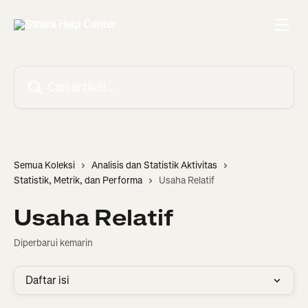
Lewati ke konten utama
Cari artikel...
Semua Koleksi
Analisis dan Statistik Aktivitas
Statistik, Metrik, dan Performa
Usaha Relatif
Usaha Relatif
Diperbarui kemarin
Daftar isi