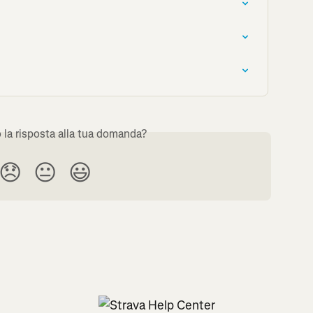
o la risposta alla tua domanda?
😞
😐
😃