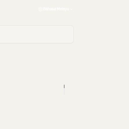
Bahasa Melayu