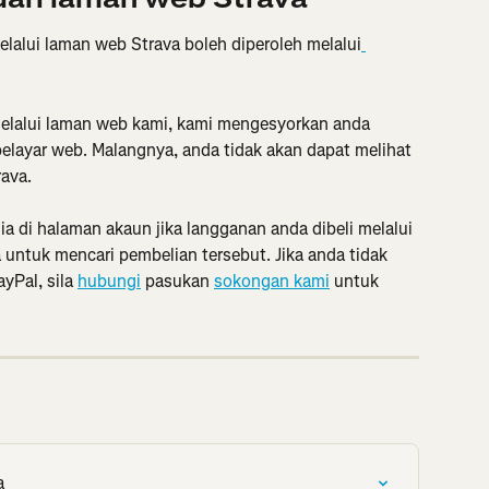
elalui laman web Strava boleh diperoleh melalui
melalui laman web kami, kami mengesyorkan anda 
elayar web. Malangnya, anda tidak akan dapat melihat 
ava.
dia di halaman akaun jika langganan anda dibeli melalui 
 untuk mencari pembelian tersebut. Jika anda tidak 
Pal, sila 
hubungi
 pasukan 
sokongan kami
 untuk 
a