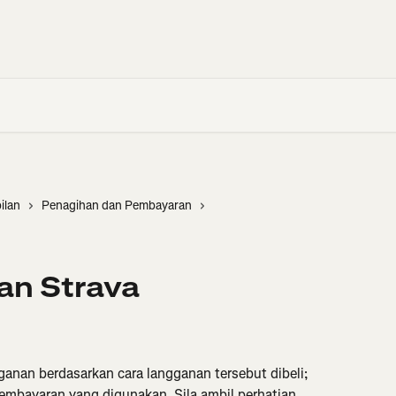
ilan
Penagihan dan Pembayaran
an Strava
ganan berdasarkan cara langganan tersebut dibeli; 
embayaran yang digunakan. Sila ambil perhatian 