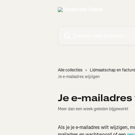
Naar de hoofdinhoud
Zoeken naar artikelen ...
Alle collecties
Lidmaatschap en facture
Je e-mailadres wijzigen
Je e-mailadres
Meer dan een week geleden bijgewerkt
Als je je e-mailadres wilt wijzigen, m
mailadres en wachtwoord of een 
een