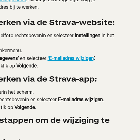
res bij te werken.
erken via de Strava-website:
elfoto rechtsbovenin en selecteer 
Instellingen
 in het 
linkermenu.
gegevens’
 en selecteer 
‘E-mailadres wijzigen
’.
klik op 
Volgende
.
erken via de Strava-app:
erin het scherm.
rechtsbovenin en selecteer 
E-mailadres wijzigen
.
tik op 
Volgende
.
stappen om de wijziging te 