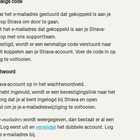
malige code
r het e-mailadres gestuurd dat gekoppeld is aan je 
 op Strava om door te gaan.
t het e-mailadres dat gekoppeld is aan je Strava-
 op met ons supportteam.
vestigd, wordt er een eenmalige code verstuurd naar 
lt koppelen aan je Strava-account. Voer de code in op 
g te voltooien.
htwoord
ava-account op in het wachtwoordveld.
hebt ingevuld, wordt er een bevestigingslink naar het 
rg dat je al bent ingelogd bij Strava en open 
il om je je e-mailadreswijziging te voltooien.
 wordt weergegeven, dan bestaat er al een 
 e-mailadres
Log eerst uit en 
verwijder
 het dubbele account. Log 
 e-mailadres bij.