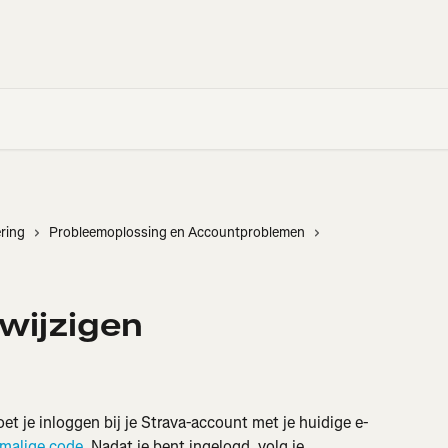
ring
Probleemoplossing en Accountproblemen
 wijzigen
oet je inloggen bij je Strava-account met je huidige e-
malige code
. Nadat je bent ingelogd, volg je 