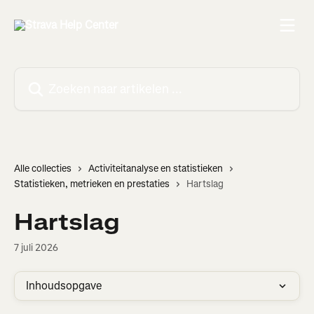
Naar de hoofdinhoud
Zoeken naar artikelen ...
Alle collecties
Activiteitanalyse en statistieken
Statistieken, metrieken en prestaties
Hartslag
Hartslag
7 juli 2026
Inhoudsopgave