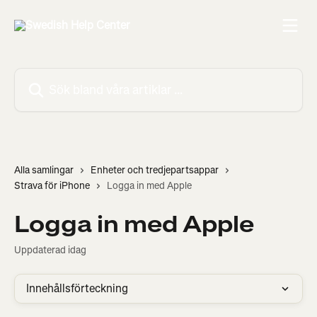
Hoppa till huvudinnehåll
Sök bland våra artiklar …
Alla samlingar
Enheter och tredjepartsappar
Strava för iPhone
Logga in med Apple
Logga in med Apple
Uppdaterad idag
Innehållsförteckning