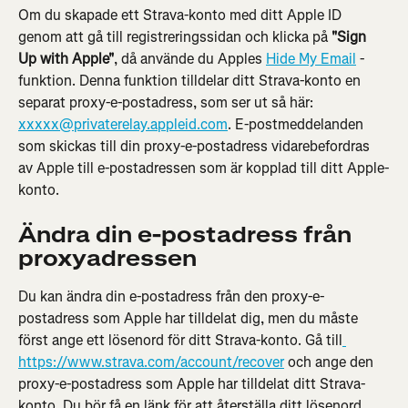
Om du skapade ett Strava-konto med ditt Apple ID 
genom att gå till registreringssidan och klicka på 
"Sign 
Up with Apple"
, då använde du Apples 
Hide My Email
 -
funktion. Denna funktion tilldelar ditt Strava-konto en 
separat proxy-e-postadress, som ser ut så här: 
xxxxx@privaterelay.appleid.com
. E-postmeddelanden 
som skickas till din proxy-e-postadress vidarebefordras 
av Apple till e-postadressen som är kopplad till ditt Apple-
konto.
Ändra din e-postadress från 
proxyadressen
Du kan ändra din e-postadress från den proxy-e-
postadress som Apple har tilldelat dig, men du måste 
först ange ett lösenord för ditt Strava-konto. Gå till
https://www.strava.com/account/recover
 och ange den 
proxy-e-postadress som Apple har tilldelat ditt Strava-
konto. Du bör få en länk för att återställa ditt lösenord 